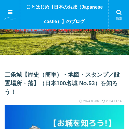
ことはじめ【日本のお城（Japanese
メニュー
検索
castle）】のブログ
ことはじめ【日本のお城（Japanese castle）】のブログ
二条城【歴史（簡単）・地図・スタンプ／設
置場所・藩】（日本100名城 No.53）を知ろ
う！
2024.06.06
2024.11.14