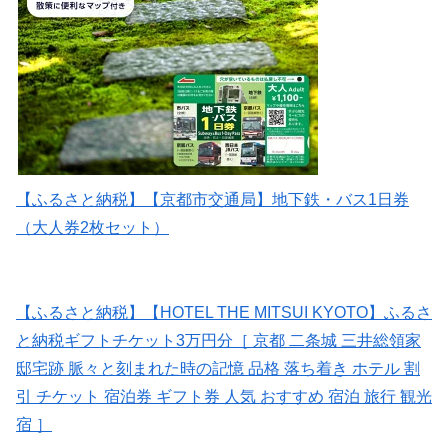
【ふるさと納税】【京都市交通局】地下鉄・バス1日券
（大人券2枚セット）
【ふるさと納税】【HOTEL THE MITSUI KYOTO】ふるさ
と納税ギフトチケット3万円分［ 京都 二条城 三井総領家
邸宅跡 脈々と刻まれた時の記憶 品格 落ち着き ホテル 割
引 チケット 宿泊券 ギフト券 人気 おすすめ 宿泊 旅行 観光
宿 ］