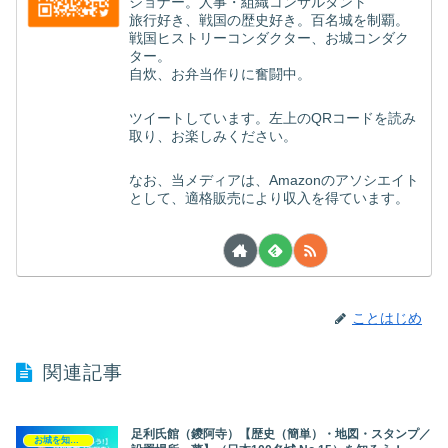
ショナー。人事・組織コンサルタント
旅行好き、戦国の歴史好き。百名城を制覇。
戦国ヒストリーコンダクター、お城コンダク
ター。
自炊、お弁当作りに奮闘中。
ツイートしています。左上のQRコードを読み
取り、お楽しみください。
なお、当メディアは、Amazonのアソシエイト
として、適格販売により収入を得ています。
ことはじめ
関連記事
足利氏館（鑁阿寺）【歴史（簡単）・地図・スタンプ／
お城を知ろう！（日本100名城）