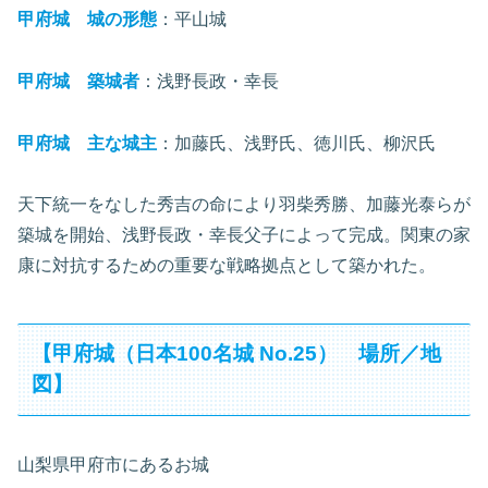
甲府城 城の形態
：平山城
甲府城 築城者
：浅野長政・幸長
甲府城 主な城主
：加藤氏、浅野氏、徳川氏、柳沢氏
天下統一をなした秀吉の命により羽柴秀勝、加藤光泰らが
築城を開始、浅野長政・幸長父子によって完成。関東の家
康に対抗するための重要な戦略拠点として築かれた。
【甲府城（日本100名城 No.25） 場所／地
図】
山梨県甲府市にあるお城