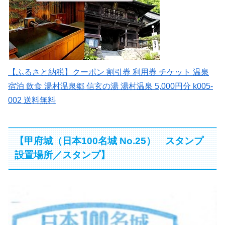
【ふるさと納税】クーポン 割引券 利用券 チケット 温泉
宿泊 飲食 湯村温泉郷 信玄の湯 湯村温泉 5,000円分 k005-
002 送料無料
【甲府城（日本100名城 No.25） スタンプ
設置場所／スタンプ】