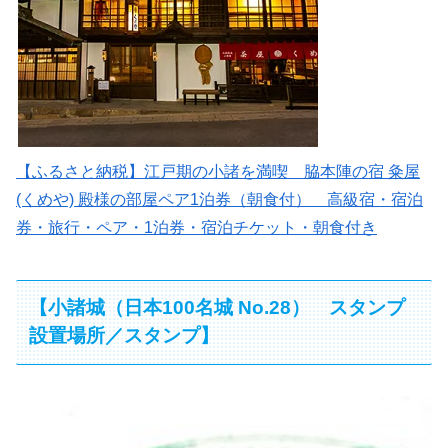
【ふるさと納税】江戸期の小諸を満喫 脇本陣の宿 粂屋
(くめや) 殿様の部屋ペア1泊券（朝食付） 高級宿・宿泊
券・旅行・ペア・1泊券・宿泊チケット・朝食付き
【小諸城（日本100名城 No.28） スタンプ
設置場所／スタンプ】