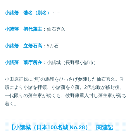
小諸藩 藩名（別名）
：－
小諸藩 初代藩主
：仙石秀久
小諸藩 立藩石高
：5万石
小諸藩 藩庁所在
：小諸城（長野県小諸市）
小田原征伐に“無”の馬印をひっさげ参陣した仙石秀久。功
績により小諸を拝領、小諸藩を立藩。2代忠政が移封後、
一代限りの藩主家が続くも、牧野康重入封し藩主家が落ち
着く。
【小諸城（日本100名城 No.28） 関連記