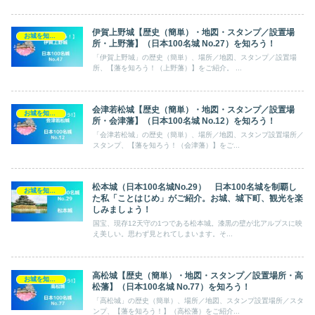
伊賀上野城【歴史（簡単）・地図・スタンプ／設置場
お城を知ろう！（日本100名城）
所・上野藩】（日本100名城 No.27）を知ろう！
「伊賀上野城」の歴史（簡単）、場所／地図、スタンプ／設置場
所、【藩を知ろう！（上野藩）】をご紹介。 ...
会津若松城【歴史（簡単）・地図・スタンプ／設置場
お城を知ろう！（日本100名城）
所・会津藩】（日本100名城 No.12）を知ろう！
「会津若松城」の歴史（簡単）、場所／地図、スタンプ設置場所／
スタンプ、【藩を知ろう！（会津藩）】をご...
松本城（日本100名城No.29） 日本100名城を制覇し
お城を知ろう！（日本100名城）
た私「ことはじめ」がご紹介。お城、城下町、観光を楽
しみましょう！
国宝、現存12天守の1つである松本城。漆黒の壁が北アルプスに映
え美しい。思わず見とれてしまいます。そ...
高松城【歴史（簡単）・地図・スタンプ／設置場所・高
お城を知ろう！（日本100名城）
松藩】（日本100名城 No.77）を知ろう！
「高松城」の歴史（簡単）、場所／地図、スタンプ設置場所／スタ
ンプ、【藩を知ろう！】（高松藩）をご紹介...