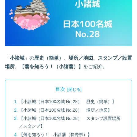
「
小諸城
」の
歴史
（簡単）
、
場所／地図
、
スタンプ／設置
場所
、【
藩を知ろう！（小諸藩）】
をご紹介。
目次
【小諸城（日本100名城 No.28） 歴史（簡単）】
【小諸城（日本100名城 No.28） 場所／地図】
【小諸城（日本100名城 No.28） スタンプ設置場所
／スタンプ】
【藩を知ろう！ 小諸藩（長野県）】