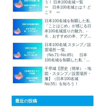
う！ 日本100名城一覧
ー 日本100名城とは？ ど
こ？ ー
日本100名城を制覇した私
「ことはじめ」が感じる日
本100名城巡りの魅力。-
６．おすすめの本、アプリ
は？
日本100名城 スタンプ／設
置場所 一覧
（No.71~No.85） 日本
100名城を制覇した私「こ
とはじめ」がご紹介しま
千早城【歴史（簡単）・地
す。
図・スタンプ／設置場所・
藩】（日本100名城
No.55）を知ろう！
最近の投稿