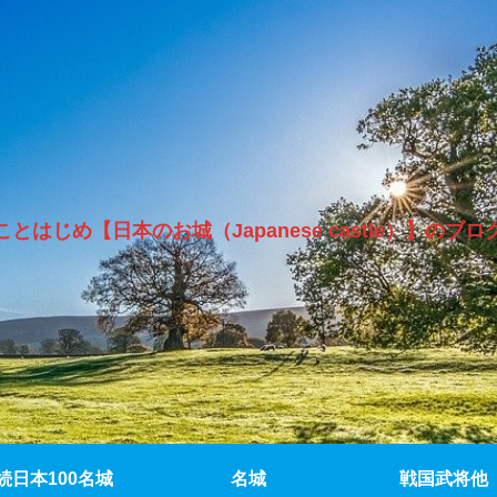
ことはじめ【日本のお城（Japanese castle）】のブロ
続日本100名城
名城
戦国武将他