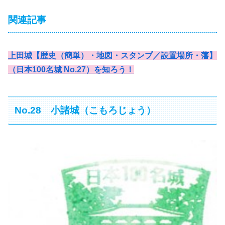
関連記事
上田城【歴史（簡単）・地図・スタンプ／設置場所・藩】
（日本100名城 No.27）を知ろう！
No.28 小諸城（こもろじょう）