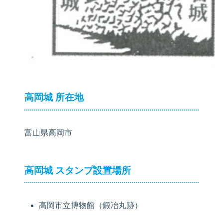
高岡城 所在地
富山県高岡市
高岡城 スタンプ設置場所
高岡市立博物館（鍛冶丸跡）