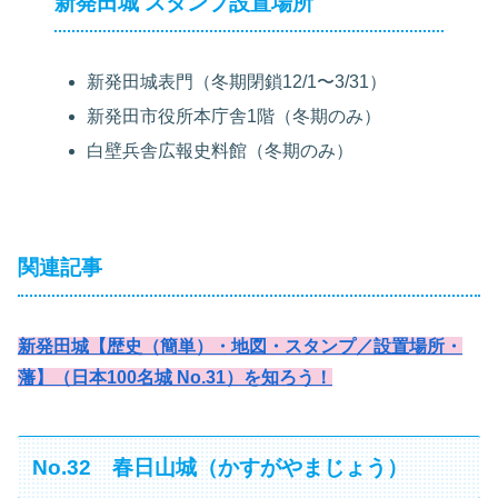
新発田城 スタンプ設置場所
新発田城表門（冬期閉鎖12/1〜3/31）
新発田市役所本庁舎1階（冬期のみ）
白壁兵舎広報史料館（冬期のみ）
関連記事
新発田城【歴史（簡単）・地図・スタンプ／設置場所・
藩】（日本100名城 No.31）を知ろう！
No.32 春日山城（かすがやまじょう）