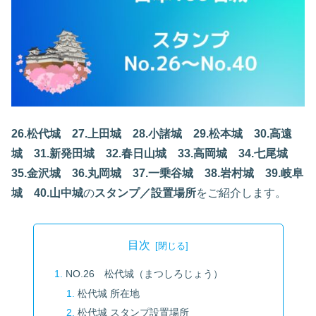
26.松代城
27.上田城
28.小諸城
29.松本城
30.高遠
城
31.新発田城
32.春日山城
33.高岡城
34.七尾城
35.金沢城
36.丸岡城
37.一乗谷城
38.岩村城
39.岐阜
城
40.山中城
の
スタンプ／設置場所
をご紹介します。
目次
NO.26 松代城（まつしろじょう）
松代城 所在地
松代城 スタンプ設置場所