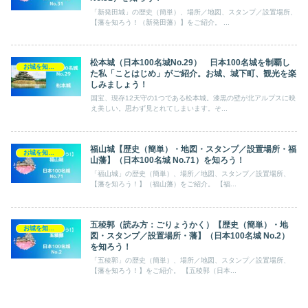
「新発田城」の歴史（簡単）、場所／地図、スタンプ／設置場所、
【藩を知ろう！（新発田藩）】をご紹介。 ...
松本城（日本100名城No.29） 日本100名城を制覇し
お城を知ろう！（日本100名城）
た私「ことはじめ」がご紹介。お城、城下町、観光を楽
しみましょう！
国宝、現存12天守の1つである松本城。漆黒の壁が北アルプスに映
え美しい。思わず見とれてしまいます。そ...
福山城【歴史（簡単）・地図・スタンプ／設置場所・福
お城を知ろう！（日本100名城）
山藩】（日本100名城 No.71）を知ろう！
「福山城」の歴史（簡単）、場所／地図、スタンプ／設置場所、
【藩を知ろう！】（福山藩）をご紹介。 【福...
五稜郭（読み方：ごりょうかく）【歴史（簡単）・地
お城を知ろう！（日本100名城）
図・スタンプ／設置場所・藩】（日本100名城 No.2）
を知ろう！
「五稜郭」の歴史（簡単）、場所／地図、スタンプ／設置場所、
【藩を知ろう！】をご紹介。 【五稜郭（日本...