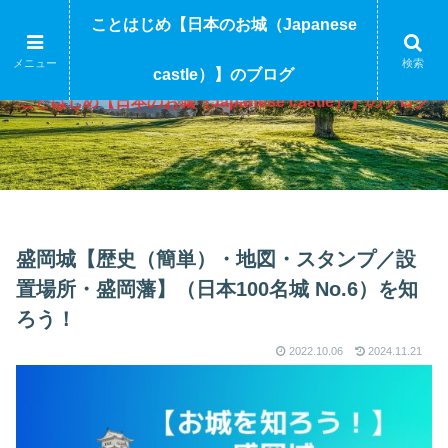
ことはじめ【日本のお城（Japanese
メニュー
検索
castle）】のブログ
ことはじめ【日本のお城（Japanese castle）】のブログ
盛岡城【歴史（簡単）・地図・スタンプ／設
置場所・盛岡藩】（日本100名城 No.6）を知
ろう！
2022.10.06
2024.11.21