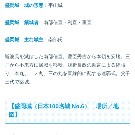
盛岡城 城の形態
：平山城
盛岡城 築城者
：南部信直・利直・重直
盛岡城 主な城主
：南部氏
斯波氏を滅ぼした南部信直。豊臣秀吉から本領を安堵。三
戸から不来方に居城を移転。浅野長政の助言による縄張
り、本丸、二ノ丸、三の丸を直線的に配する連郭式。父子
三代で築城。
【盛岡城（日本100名城 No.6） 場所／地
図】