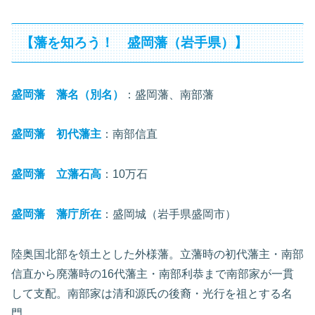
【藩を知ろう！ 盛岡藩（岩手県）】
盛岡藩 藩名（別名）
：盛岡藩、南部藩
盛岡藩 初代藩主
：南部信直
盛岡藩 立藩石高
：10万石
盛岡藩 藩庁所在
：盛岡城（岩手県盛岡市）
陸奥国北部を領土とした外様藩。立藩時の初代藩主・南部
信直から廃藩時の16代藩主・南部利恭まで南部家が一貫
して支配。南部家は清和源氏の後裔・光行を祖とする名
門。