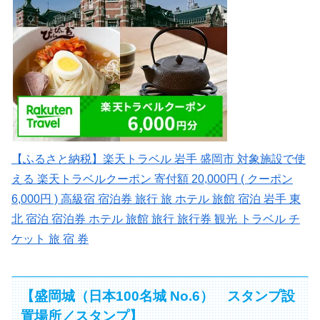
【ふるさと納税】楽天トラベル 岩手 盛岡市 対象施設で使
える 楽天トラベルクーポン 寄付額 20,000円 ( クーポン
6,000円 ) 高級宿 宿泊券 旅行 旅 ホテル 旅館 宿泊 岩手 東
北 宿泊 宿泊券 ホテル 旅館 旅行 旅行券 観光 トラベル チ
ケット 旅 宿 券
【盛岡城（日本100名城 No.6） スタンプ設
置場所／スタンプ】