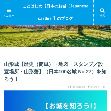
ことはじめ【日本のお城（Japanese
メニュー
検索
castle）】のブログ
ことはじめ【日本のお城（Japanese castle）】のブログ
山形城【歴史（簡単）・地図・スタンプ／設
置場所・山形藩】（日本100名城 No.27）を知
ろう！
2023.01.03
2024.11.20