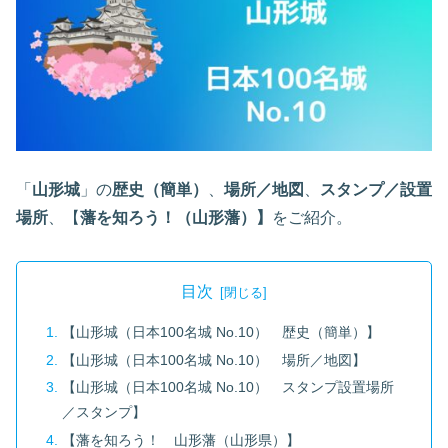
「
山形城
」の
歴史
（簡単）
、
場所／地図
、
スタンプ／設置
場所
、【
藩を知ろう！（山形藩）】
をご紹介。
目次
【山形城（日本100名城 No.10） 歴史（簡単）】
【山形城（日本100名城 No.10） 場所／地図】
【山形城（日本100名城 No.10） スタンプ設置場所
／スタンプ】
【藩を知ろう！ 山形藩（山形県）】