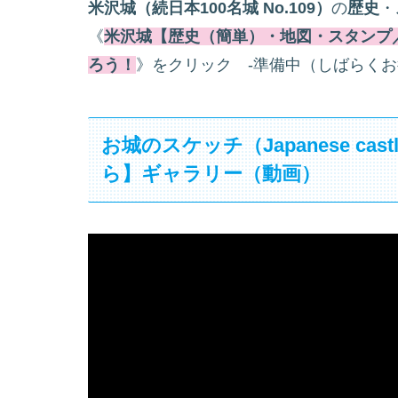
米沢城（続日本100名城 No.109）
の
歴史
・
《
米沢城【歴史（簡単）・地図・スタンプ／設
ろう！
》をクリック -準備中（しばらくお
お城のスケッチ（Japanese cas
ら】ギャラリー（動画）