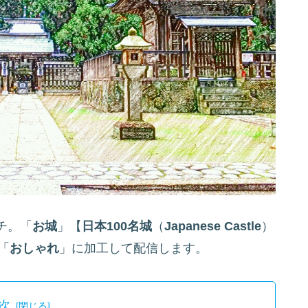
チ。「
お城
」【
日本100名城
（
Japanese Castle
）
「
おしゃれ
」に加工して配信します。
次