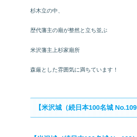
杉木立の中、
歴代藩主の廟が整然と立ち並ぶ
米沢藩主上杉家廟所
森厳とした雰囲気に満ちています！
【米沢城（続日本100名城 No.109