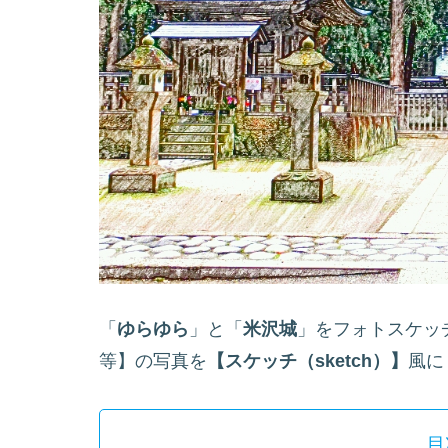
「
ゆらゆら
」と「
米沢城
」をフォトスケッ
等】の写真を
【スケッチ（sketch）】
風に
目