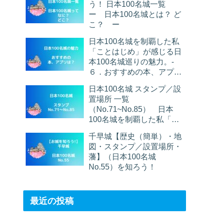
う！ 日本100名城一覧
ー 日本100名城とは？ ど
こ？ ー
日本100名城を制覇した私
「ことはじめ」が感じる日
本100名城巡りの魅力。-
６．おすすめの本、アプリ
は？
日本100名城 スタンプ／設
置場所 一覧
（No.71~No.85） 日本
100名城を制覇した私「こ
とはじめ」がご紹介しま
千早城【歴史（簡単）・地
す。
図・スタンプ／設置場所・
藩】（日本100名城
No.55）を知ろう！
最近の投稿