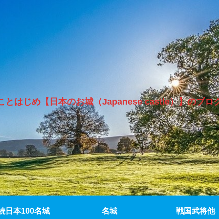
ことはじめ【日本のお城（Japanese castle）】のブロ
続日本100名城
名城
戦国武将他