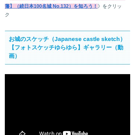
藩】（続日本100名城 No.132）を知ろう！
》をクリッ
ク
お城のスケッチ（Japanese castle sketch）
【フォトスケッチゆらゆら】ギャラリー（動
画）