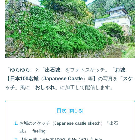
「
ゆらゆら
」と「
出石城
」をフォトスケッチ。「
お城
」
【
日本100名城
（
Japanese Castle
）等】の写真を「
スケ
ッチ
」風に「
おしゃれ
」に加工して配信します。
目次
お城のスケッチ（Japanese castle sketch）「出石
城」 feeling
【出石城（続日本100名城 No.162）】info