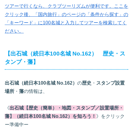
ツアーで行くなら、クラブツーリズムが便利です。ここを
クリック後、「国内旅行」のページの「条件から探す」の
「キーワード」に100名城と入力してツアーを検索してく
ださい。
【出石城（続日本100名城 No.162） 歴史・ス
タンプ・藩】
出石城（続日本100名城 No.162）
の
歴史
・
スタンプ設置
場所
・
藩
の情報は、
《
出石城【歴史（簡単）・地図・スタンプ／設置場所・
藩】（続日本100名城 No.162）を知ろう！
》をクリック
ー準備中ー